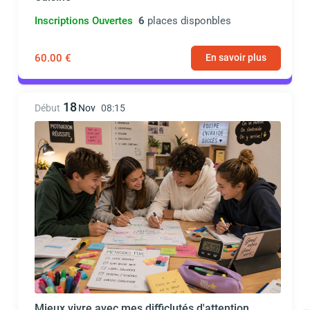
Inscriptions Ouvertes
6
places disponbles
60.00 €
En savoir plus
18
Début
Nov
08:15
Mieux vivre avec mes difficlutés d'attention