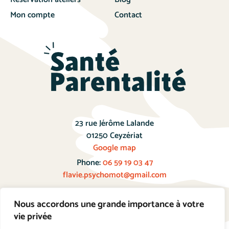
Mon compte
Contact
23 rue Jérôme Lalande
01250 Ceyzériat
Google map
Phone:
06 59 19 03 47
flavie.psychomot@gmail.com
Nous accordons une grande importance à votre
Prendre Rendez-vous
vie privée